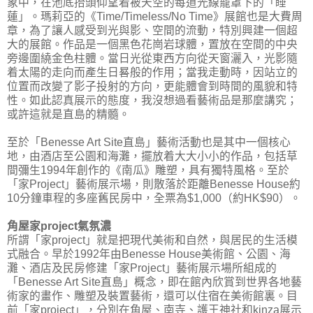
象中，在池底抬頭仰望着被天空的每道光線籠罩下的「睡
蓮」。瑪莉亞的《Time/Timeless/No Time》展館也是大費周
章，為了讓人感受到光與影、空間的流動，特別興建一個超
大的展館。作品是一個黑色花崗岩球體，置放在空間的中央
旁邊圍繞金色柱體。當日光從東西方向從天窗灑入，光影隨
着太陽的走向而產生日晷般的作用；當我走動時，因站立的
位置而改變了影子投射的方向，更能體會到時間的風貌和特
性。如此認真展示的態度，我沒想過看藝術品是那麼講究；
或許這就是直島的精髓。
至於「Benesse Art Site直島」藝術活動也是其中一個核心
地，由酒店至公園和海灘，擺放着大大小小的作品，包括草
間彌生1994年創作的《南瓜》雕塑，具有獨特風格。至於
「家Project」藝術展示場，則散落於距離Benesse House約
10分鐘車程的多座舊民房中，全票為$1,000（約HK$90）。
角屋家project氣氛濃
所謂「家project」就是把現代美術和自然，與居民的生活模
式融合。早於1992年由Benesse House美術館、公園、海
灘、酒店及民房修建「家Project」藝術展示場所組成的
「Benesse Art Site直島」概念，即在館內欣賞到世界各地藝
術家的畫作、雕塑及裝置藝術，還可以住宿在美術館裏。目
前「家project」，分別在角屋、南寺、護王神社和kinza展示