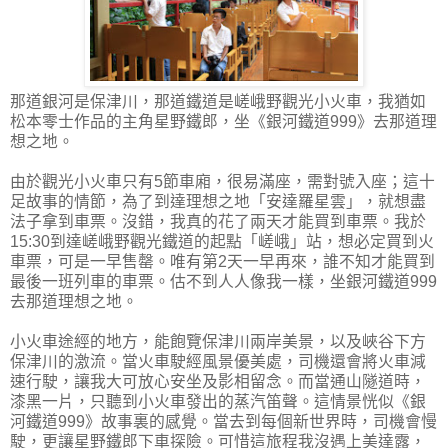
那道銀河是保津川，那道鐵道是嵯峨野觀光小火車，我猶如
松本零士作品的主角星野鐵郎，坐《銀河鐵道999》去那道理
想之地。
由於觀光小火車只有5節車廂，很易滿座，需對號入座；這十
足故事的情節，為了到達理想之地「安達羅星雲」，就想盡
法子拿到車票。沒錯，我真的花了兩天才能買到車票。我於
15:30到達嵯峨野觀光鐵道的起點「嵯峨」站，想必定買到火
車票，可是一早售罄。唯有第2天一早再來，誰不知才能買到
最後一班列車的車票。估不到人人像我一樣，坐銀河鐵道999
去那道理想之地。
小火車途經的地方，能飽覽保津川兩岸美景，以及峽谷下方
保津川的激流。當火車駛經風景優美處，司機還會將火車減
速行駛，讓我大可放心安坐及影相留念。而當通山隧道時，
漆黑一片，只聽到小火車發出的蒸汽笛聲。這情景恍似《銀
河鐵道999》故事裏的感覺。當去到每個新世界時，司機會慢
駛，更讓星野鐵郎下車探險。可惜這旅程我沒遇上美達露，