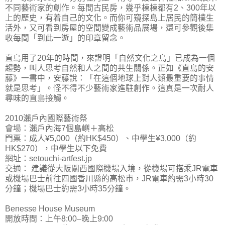
不同藝術家的創作。每間古民房，幾乎棟棟都有2、300年以
上的歷史，有着自己的文化。而你可窺探島上居民的簡樸生
活外，又可看到房屋的空間變成藝術品展場，還可參觀後集
收每間「到此一遊」的印章留念。
直島用了20年的時間，來證明「自然文化之島」已成為一個
趨勢，叫人思考自然和人之間的共生關係。正如《直島的安
藤》一書中，安藤說：「在這個地球上對人類最重要的事情
就是思考」。怪不得不少藝術家進駐創作。這真是一次耐人
尋味的直島接觸。
2010瀨戶內國際藝術祭
會場：瀨戶內海7個島嶼＋高松
門票：成人¥5,000（約HK$450）、中學生¥3,000（約
HK$270），中學生以下免費
網址：setouchi-artfest.jp
交通： 建議從大阪關西國際機場入境，從機場可搭乘JR電車
或機場巴士前往四國香川縣的高松市，JR電車約需3小時30
分鐘；機場巴士約需3小時35分鐘。
Benesse House Museum
開放時間：上午8:00–晚上9:00