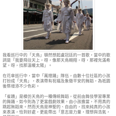
我看巡行中的「天鳥」頓然想起盧冠廷的一首歌，當中的歌
詞是「我要飛往天上，呀，像那天鳥翱翔，呀，那裡充滿希
望，呀，找那溫暖太陽」。
在花傘巡行中，當中「萬燈踊」隊伍，由數十位社區的小孩
打扮成「天鳥」，表演帶有祝福及象徵平安的舞蹈，為祇園
後祭增添不少色彩。
「雀踴」是模仿天鳥的一種傳統舞蹈，從前由舞伎學習專業
的舞踊，如今則為了更富戲劇效果，由小孩擔當，不用真的
跳起無蹈來。然而天鳥是神聖的、自由的，找來純真的小孩
來表演，恰到好處，更能帶出「意志是力量，理想與浩氣，