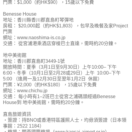
門票：$1,000（約HK$90），15歲以下免費
Benesse House
地址：香川縣香川郡直島町琴彈地
房租： $20,000起（約HK$1,803），包早及晚餐及家Project
門票
網址：www.naoshima-is.co.jp
交通： 從宮浦港乘酒店穿梭巴士直達，需時約20分鐘。
地中美術館
地址：香川郡直島町3449-1號
開放時間：夏季（3月1日至9月30日）上午10:00– 下午
6:00、冬季（10月1日至2月28或29日）上午 10:00–下午
5:00 （逢周一及12月30日至翌年1月2日 休館）
門票：¥2,000（約HK$180），15歲以下免費
網址：www.chichu.jp
交通： 每小時有1–2班巴士從宮之浦碼頭經過Benesse
House到 地中美術館，需時約20分鐘。
直島旅遊資訊
‧簽證：持BNO或香港特區護照人士，均毋須簽證（日本領
事館：2522 1184）
‧機場：關西國際機場（www.kansai-airport.or.jp）