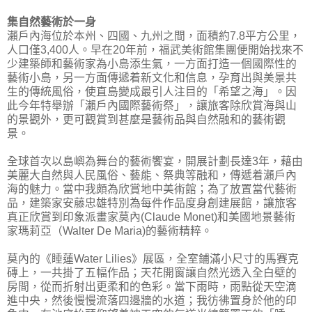
集自然藝術於一身
瀨戶內海位於本州、四國、九州之間，面積約7.8平方公里，
人口僅3,400人。早在20年前，福武美術館集團便開始找來不
少建築師和藝術家為小島添生氣，一方面打造一個國際性的
藝術小島，另一方面傳遞着新文化和信息，孕育出與美景共
生的傳統風俗，使直島變成最引人注目的「希望之海」。因
此今年特舉辦「瀨戶內國際藝術祭」，讓旅客除欣賞海與山
的景觀外，更可觀賞到甚麼是藝術品與自然融和的藝術觀
景。
全球首次以島嶼為舞台的藝術饗宴，開展計劃長達3年，藉由
美麗大自然與人民風俗、藝能、祭典等融和，傳遞着瀨戶內
海的魅力。當中我頗為欣賞地中美術館；為了放置當代藝術
品，建築家安藤忠雄特別為每件作品度身創建展館，讓旅客
真正欣賞到印象派畫家莫內(Claude Monet)和美國地景藝術
家瑪莉亞（Walter De Maria)的藝術精粹。
莫內的《睡蓮Water Lilies》展區，全室鋪滿小尺寸的馬賽克
磚上，一共掛了五幅作品；天花開窗讓自然光透入全白壁的
房間，從而折射出更柔和的色彩。當下雨時，雨點從天空滴
進中央，然後慢慢流落四邊牆的水道；我彷彿置身於他的印