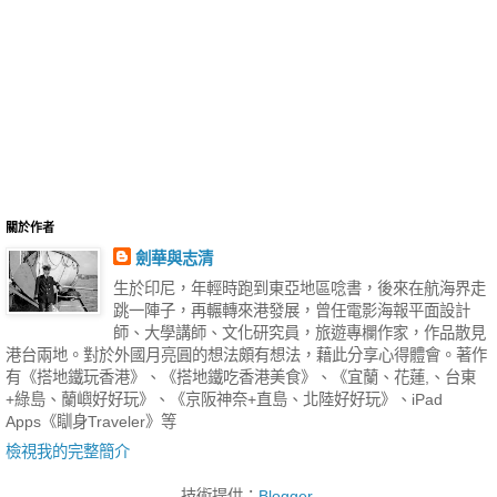
關於作者
劍華與志清
生於印尼，年輕時跑到東亞地區唸書，後來在航海界走
跳一陣子，再輾轉來港發展，曾任電影海報平面設計
師、大學講師、文化研究員，旅遊專欄作家，作品散見
港台兩地。對於外國月亮圓的想法頗有想法，藉此分享心得體會。著作
有《搭地鐵玩香港》、《搭地鐵吃香港美食》、《宜蘭、花蓮,、台東
+綠島、蘭嶼好好玩》、《京阪神奈+直島、北陸好好玩》、iPad
Apps《瞓身Traveler》等
檢視我的完整簡介
技術提供：
Blogger
.