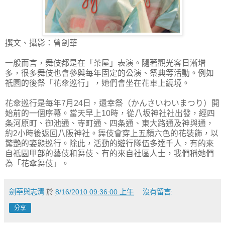
撰文、攝影：曾劍華
一般而言，舞伎都是在「茶屋」表演。隨著觀光客日漸增
多，很多舞伎也會參與每年固定的公演、祭典等活動。例如
祇園的後祭「花傘巡行」，她們會坐在花車上繞境。
花傘巡行是每年7月24日，還幸祭（かんさいわいまつり）開
始前的一個序幕。當天早上10時，從八坂神社社出發，經四
条河原町、御池通、寺町通、四条通、東大路通及神與通，
約2小時後返回八阪神社。舞伎會穿上五顏六色的花裝飾，以
驚艷的姿態巡行。除此，活動的遊行隊伍多達千人，有的來
自祇園甲部的藝伎和舞伎、有的來自社區人士，我們稱她們
為「花傘舞伎」。
劍華與志清
於
8/16/2010 09:36:00 上午
沒有留言:
分享