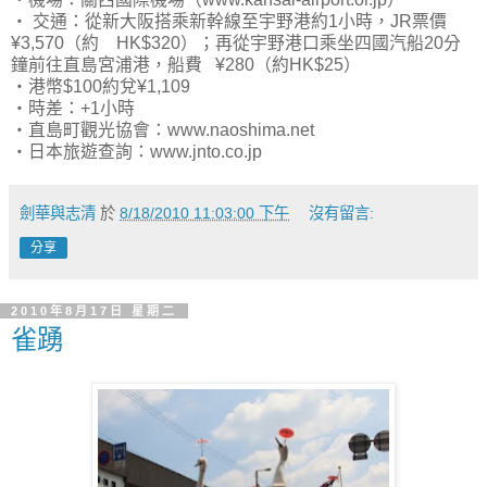
‧ 交通：從新大阪搭乘新幹線至宇野港約1小時，JR票價
¥3,570（約 HK$320）；再從宇野港口乘坐四國汽船20分
鐘前往直島宮浦港，船費 ¥280（約HK$25）
‧港幣$100約兌¥1,109
‧時差：+1小時
‧直島町觀光協會：www.naoshima.net
‧日本旅遊查詢：www.jnto.co.jp
劍華與志清
於
8/18/2010 11:03:00 下午
沒有留言:
分享
2010年8月17日 星期二
雀踴