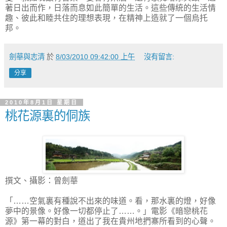
著日出而作，日落而息如此簡單的生活。這些傳統的生活情
趣、彼此和睦共住的理想表現，在精神上造就了一個烏托
邦。
劍華與志清
於
8/03/2010 09:42:00 上午
沒有留言:
分享
2010年8月1日 星期日
桃花源裏的侗族
撰文、攝影：曾劍華
「……空氣裏有種說不出來的味道。看，那水裏的燈，好像
夢中的景像。好像一切都停止了……。」電影《暗戀桃花
源》第一幕的對白，道出了我在貴州地捫寨所看到的心聲。