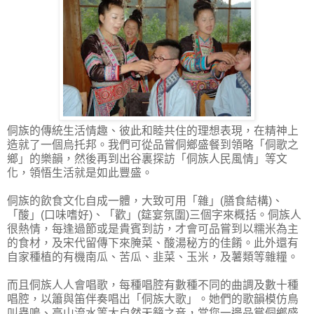
侗族的傳統生活情趣、彼此和睦共住的理想表現，在精神上
造就了一個烏托邦。我們可從品嘗侗鄉盛餐到領略「侗歌之
鄉」的樂韻，然後再到出谷裏探訪「侗族人民風情」等文
化，領悟生活就是如此豐盛。
侗族的飲食文化自成一體，大致可用「雜」(膳食結構)、
「酸」(口味嗜好)、「歡」(筵宴氛圍)三個字來概括。侗族人
很熱情，每逢過節或是貴賓到訪，才會可品嘗到以糯米為主
的食材，及宋代留傳下來腌菜、酸湯秘方的佳餚。此外還有
自家種植的有機南瓜、苦瓜、韭菜、玉米，及薯類等雜糧。
而且侗族人人會唱歌，每種唱腔有數種不同的曲調及數十種
唱腔，以簫與笛伴奏唱出「侗族大歌」。她們的歌韻模仿鳥
叫蟲鳴、高山流水等大自然天籟之音，當您一邊品嘗侗鄉盛