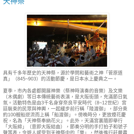
天神祭
具有千多年歷史的天神祭，源於學問和藝術之神「菅原道
真」（845~903）的活動節慶，是日本水上慶典之一。
夏季，市內各處都開展神樂（祭神時演奏的音樂）及文樂
（木偶劇）等日本傳統藝術表演，是大阪街頭，充滿節日氣
氛。活動特色是由3千名身穿奈良平安時代（8~12世紀）宮
廷裝束的民眾與神輿，一起緩步前行稱「陸渡御」，部分乘
約100艘船逆流而上稱「船渡御」。傍晚時分，更放煙花慶
祝，名為「天神祭奉納花火」。此外，天滿宮裏隨即舉行
「大阪締」（意即大阪結曲），節奏分明的手打拍子和號子
聲等表，令遊人感受到天神祭中的「樂」，然後進行莊嚴肅