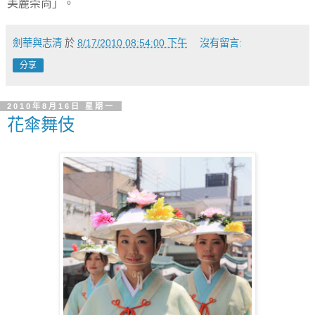
美麗崇尚」。
劍華與志清
於
8/17/2010 08:54:00 下午
沒有留言:
分享
2010年8月16日 星期一
花傘舞伎