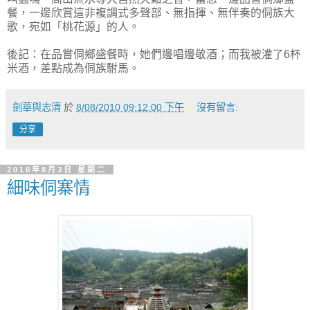
餐，一邊欣賞這非複調式多聲部、無指揮、無伴奏的侗族大
歌，宛如「桃花源」的人。
後記：在品嘗侗鄉盛餐時，她們邊唱邊敬酒；而我被灌了6杯
米酒，差點成為侗族駙馬。
劍華與志清
於
8/08/2010 09:12:00 下午
沒有留言:
分享
2010年8月3日 星期二
細味侗寨情