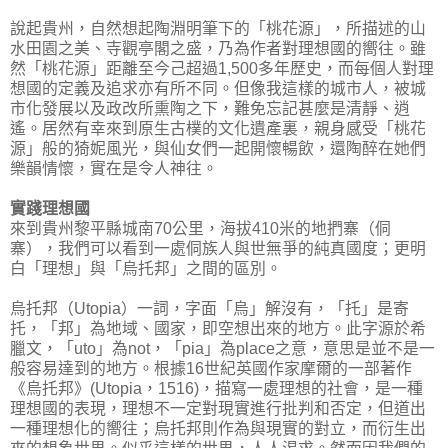
說起貴州，自然想起陶淵明筆下的「桃花源」，所描述的山
水田園之美、寺觀亭閣之盛，乃為作者對理想國的嚮往。雖
然「桃花源」距離至今己超過1,500多年歷史，而每個人對理
想國的定義及追求亦有所不同。但像我這樣的城市人，被城
市化發展以及政改所熏陶之下，難免忘記甚麼是清靜、逍
遙。居然有幸來到原生古樸的文化遺產裏，親身感受「桃花
源」般的猗妮風光，與仙女們一起開懷暢飲，還陶醉在她們
樂韻情懷，實在是令人神往。
實踐理想國
來到貴州黎平縣城南70公里，海拔410米的地捫寨（侗
寨），我們可以看到一處侗族人與世無爭的純真國度；更明
白「理想」與「烏托邦」之間的區別。
烏托邦（Utopia）一詞，字面「烏」解沒有，「托」是寄
托，「邦」為地域、國家，即空想出來的地方。此字源於希
臘文，「uto」為not，「pia」為place之意，意思是並不是一
般容易達到的地方。根據16世紀英國作家摩爾的一部著作
《烏托邦》(Utopia，1516)，描寫一處理想的社會，是一種
理想國的表現，理想不一定對現實進行批判和否定，但道出
一種理想化的嚮往；烏托邦則作為與現實的對立，而衍生出