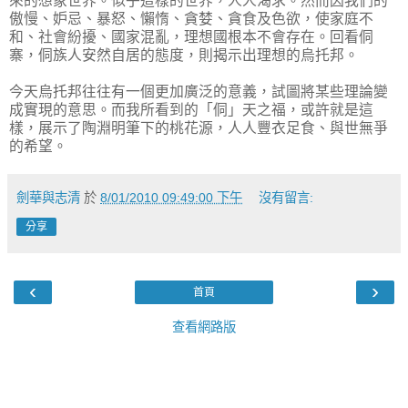
來的想象世界。似乎這樣的世界，人人渴求。然而因我們的
傲慢、妒忌、暴怒、懶惰、貪婪、貪食及色欲，使家庭不
和、社會紛擾、國家混亂，理想國根本不會存在。回看侗
寨，侗族人安然自居的態度，則揭示出理想的烏托邦。
今天烏托邦往往有一個更加廣泛的意義，試圖將某些理論變
成實現的意思。而我所看到的「侗」天之福，或許就是這
樣，展示了陶淵明筆下的桃花源，人人豐衣足食、與世無爭
的希望。
劍華與志清
於
8/01/2010 09:49:00 下午
沒有留言:
分享
‹
›
首頁
查看網路版