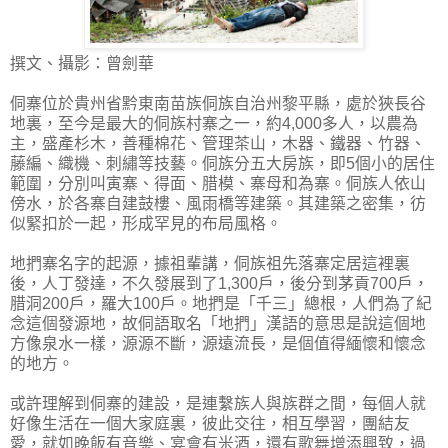
撰文、攝影：曾劍華
侗寨位於貴州省黔東南苗族侗族自治州黎平縣，處於狹長谷
地裏，至今是最大的侗族村寨之一，約4,000多人，以農為
主，盛產杉木，善種棉花、管理茶山，木器、鐵器、竹器、
藤編、織機、刺繡等技藝。侗族分五大房族，即5個小的居住
範圍，分別叫寅寨、得面、腊模、寨母和為寨。侗族人依山
傍水，於各寨自建鼓樓、風雨橋等建築。其建築之密集，彷
似緊扣於一起，形成罕見的布局風格。
地捫寨名字的起源，據祖輩講，侗族祖先落寨定居這裡裏
後，人丁發達，不久發展到了1,300戶，後分到茅貢700戶，
腊洞200戶，羅大100戶。地捫是「千三」總根，人們為了紀
念這個發源地，故侗語取名「地捫」漢語的意思是說這個地
方像泉水一樣，源源不斷，源遠流長，是個值得緬懷和懷念
的地方。
或許理解到侗寨的建設，是連繫族人與族群之間，每個人就
好像生活在一個大家庭裏，彼此交往，相互學習，團結友
愛，就如晚飯有音樂、宴會有米酒，還有歌舞增添興致，過