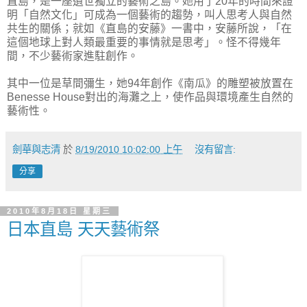
直島，是一座遺世獨立的藝術之島。她用了20年的時間來證
明「自然文化」可成為一個藝術的趨勢，叫人思考人與自然
共生的關係；就如《直島的安藤》一書中，安藤所說，「在
這個地球上對人類最重要的事情就是思考」。怪不得幾年
間，不少藝術家進駐創作。
其中一位是草間彌生，她94年創作《南瓜》的雕塑被放置在
Benesse House對出的海灘之上，使作品與環境產生自然的
藝術性。
劍華與志清
於
8/19/2010 10:02:00 上午
沒有留言:
分享
2010年8月18日 星期三
日本直島 天天藝術祭