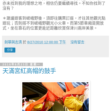
亦未找到我的理想之地，相信仍要繼續尋找。不知你找到了
沒有？
＊建議遊客到嵯峨野後，須即往購票訂座，才往其他觀光點
遊玩；否則搭不到嵯峨野觀光小火車。而第5節車廂是開放
式，坐在靠右的位置更能近距離欣賞保津川兩岸美景。
劍華與志清
於
8/27/2010 12:00:00 下午
沒有留言:
分享
2010年8月23日 星期一
天滿宮紅高帽的鼓手