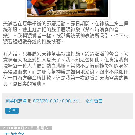
天滿宮在夏季舉辦的節慶活動。節日期間，在神轎上穿上傳
統和服、戴上紅高帽的鼓手展現神樂（祭神時演奏的音
樂）。我與觀賞者一樣，被那傳統祭神表演所吸引，停下來
觀看短短數分鐘的打鼓技藝。
有人話，只要聽到天神祭裏敲鐘打鼓，鈴鈴噹噹的聲音，就
意味著大阪正式進入夏天了。我不知是否如此，但肯定我與
現場每一位人皆聽到熱血沸騰。當然不是被前推後擁的身軀
弄得熱血來，而是那段祭神樂是如何地澎湃，跟本不能如任
何一首西方樂章所比較。這是我第一次欣賞到天滿宮裏的祭
典、夏日裏的祭典。
劍華與志清
於
8/23/2010 02:40:00 下午
沒有留言:
分享
2010年8月21日 星期六