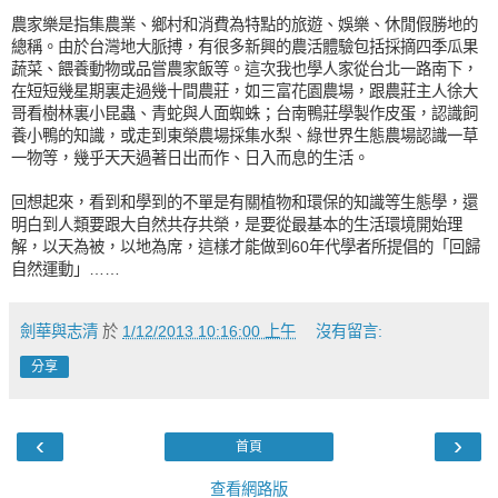
農家樂是指集農業、鄉村和消費為特點的旅遊、娛樂、休閒假勝地的
總稱。由於台灣地大脈搏，有很多新興的農活體驗包括採摘四季瓜果
蔬菜、餵養動物或品嘗農家飯等。這次我也學人家從台北一路南下，
在短短幾星期裏走過幾十間農莊，如三富花園農場，跟農莊主人徐大
哥看樹林裏小昆蟲、青蛇與人面蜘蛛；台南鴨莊學製作皮蛋，認識飼
養小鴨的知識，或走到東榮農場採集水梨、綠世界生態農場認識一草
一物等，幾乎天天過著日出而作、日入而息的生活。
回想起來，看到和學到的不單是有關植物和環保的知識等生態學，還
明白到人類要跟大自然共存共榮，是要從最基本的生活環境開始理
解，以天為被，以地為席，這樣才能做到60年代學者所提倡的「回歸
自然運動」
……
劍華與志清
於
1/12/2013 10:16:00 上午
沒有留言:
分享
‹
›
首頁
查看網路版