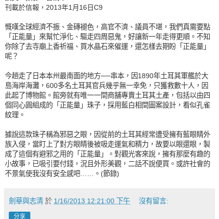
刊載於信報，2013年1月16日C9
慨嘆全球經濟不振、金磚褪色，高官不濟、議員不堪，我們真需要點
「正能量」來幫忙淨化、驅走四周惡鬼，好讓新一年走得更順。不知
你除了去寺廟上香祈福、買水晶石來催運，還怎樣去期盼「正能量」
呢？
今趟走了日本本州最南面的地方──串本，因1890年土耳其軍艦於大
島海岸海灘，600多名土耳其官兵幾乎無一幸免，只獲救數十人，因
此起了博物館。館旁就有唯一一間商舖專賣土耳其土產，包括以由四
個同心圓組成的「正能量」珠子，採用藍白相間圖案設計，看似孔雀
紋理。
據說這款珠子稱為邪惡之眼，因從前的土耳其經常遭受擁有藍眼睛外
族入侵，當盯上了對方眼睛後被吸走運氣和精力，故要以眼還眼，製
成了這個有避邪之用的「正能量」。對觀光客來說，擁有那麼有趣的
小故事，已吸引要付錢，況且外形美觀，二話不說便買。或許社會的
不景氣使我沒有安全感吧……。(節錄)
劍華與志清
於
1/16/2013 12:21:00 下午
沒有留言:
分享