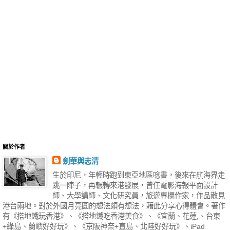
關於作者
劍華與志清
生於印尼，年輕時跑到東亞地區唸書，後來在航海界走
跳一陣子，再輾轉來港發展，曾任電影海報平面設計
師、大學講師、文化研究員，旅遊專欄作家，作品散見
港台兩地。對於外國月亮圓的想法頗有想法，藉此分享心得體會。著作
有《搭地鐵玩香港》、《搭地鐵吃香港美食》、《宜蘭、花蓮,、台東
+綠島、蘭嶼好好玩》、《京阪神奈+直島、北陸好好玩》、iPad