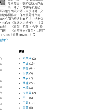
地區唸書，後來在航海界走
跳一陣子，再輾轉來港發
影海報平面設計師、大學講師、文
旅遊專欄作家，作品散見港台兩
國月亮圓的想法頗有想法，藉此分
。著作有《搭地鐵玩香港》、《搭
美食》、《宜蘭、花蓮,、台東+綠
好玩》、《京阪神奈+直島、北陸好
 Apps《瞓身Traveler》等
整簡介
標籤
7)
不來梅
(2)
中國
(19)
0)
京都
(64)
3)
倫敦
(5)
北京
(7)
0)
北陸
(22)
3)
南極
(4)
6)
卡塞爾
(2)
台中
(5)
0)
台北
(12)
5)
台南
(5)
0)