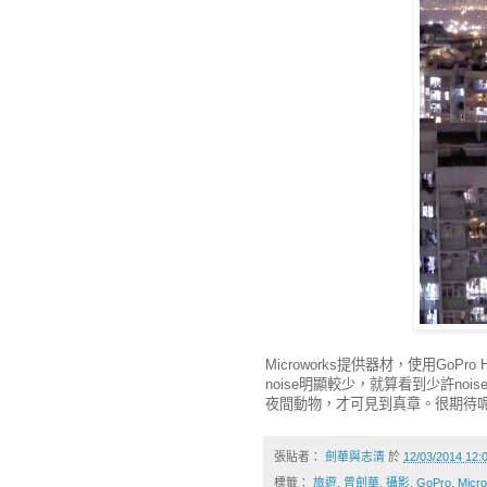
Microworks 提供器材，使用GoPr
noise明顯較少，就算看到少許n
夜間動物，才可見到真章。很期待
張貼者：
劍華與志清
於
12/03/2014 12
標籤：
旅遊
,
曾劍華
,
攝影
,
GoPro
,
Micr