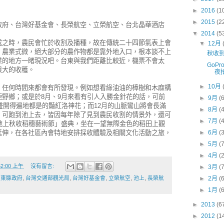
►
2016
(1
►
2015
(2
政府、台灣好基金會、長榮航空、立榮航空、台北晶華酒店
▼
2014
(5
成之時，農民會忙於收割及播種，故在傳統二十四節氣表上會
▼
12月
，農業式微，絕大部分的農作物都是靠外地入口，根本談不上
秋收
業的地方一睹現況吧。台東與我們距離比較近，機票不會太
GoPr
很大的收穫。
夜
►
10月
，任何時間來都會有所發現。例如想看綠油油的樟樹和木麻構
野鄉；或是於8月、9月來看有引人入勝金針花的話，可前
►
9月
(
看盛開得遍地都是的豔紅洛神花；而12月的山脈鸞山將會長滿
►
8月
(
，可跑到池上去，皆因每年除了見到農民收割的情景外，還可
►
7月
(
池上秋收稻穗藝術節」盛典，坐在一望無際金色的稻田上觀
延伸，在各社區內會特地安排採收體驗及相關文化活動之旅，
►
6月
(
►
5月
(
►
4月
(
:52:00 上午
沒有留言:
►
3月
(
►
2月
(
台東縣政府
,
台灣交通部觀光局
,
台灣好基金會
,
立榮航空
,
池上
,
長榮航
►
1月
(
►
2013
(6
►
2012
(1