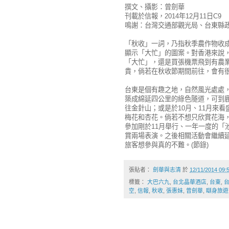
撰文、攝影：曾劍華
刊載於信報，2014年12月11日C9
鳴謝：台灣交通部觀光局、台東縣
「秋收」一詞，乃指秋季農作物收
顯示「大忙」的圖案。對香港來說
「大忙」，還是買張機票飛到有農
貴，倘若在秋收節期間前往，會有
台東是個有趣之地，自然風光處處
築成綿延四公里的綠色隧道，可到鹿
往金針山；或是於10月、11月來
梅花和杏花。倘若不想只欣賞花海
參加剛於11月舉行、一年一度的「
賞兩場表演。之後相關活動會繼續
旅客想參與真的不難。(節錄)
張貼者：
劍華與志清
於
12/11/2014 09
標籤：
大巴六九
,
台北晶華酒店
,
台東
,
空
,
信報
,
秋收
,
張惠妹
,
曾劍華
,
瞓身旅遊