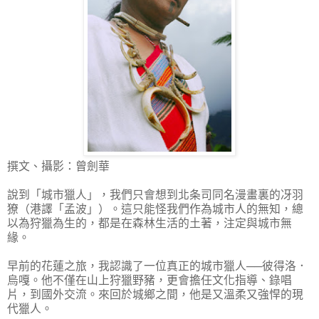
撰文、攝影：曾劍華
說到「城市獵人」，我們只會想到北条司同名漫畫裏的冴羽
獠（港譯「孟波」）。這只能怪我們作為城市人的無知，總
以為狩獵為生的，都是在森林生活的土著，注定與城市無
緣。
早前的花蓮之旅，我認識了一位真正的城市獵人──彼得洛．
烏嘎。他不僅在山上狩獵野豬，更會擔任文化指導、錄唱
片，到國外交流。來回於城鄉之間，他是又溫柔又強悍的現
代獵人。