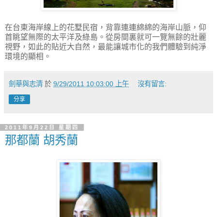
在台東海岸線上的花墅民宿，背靠連連綿綿的海岸山脈，仰
首眺望無際的太平洋及綠島。從房間裏就可一覽無餘的壯麗
視野，如此的貼近大自然，最能讓城市化的我們體驗到純淨
環境的顯相。
劍華與志清
於
9/29/2011 10:03:00 上午
沒有留言:
分享
2011年9月22日 星期四
那都蘭 胡秀蘭