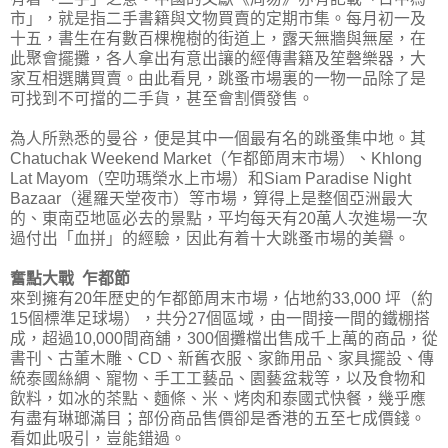
市」，就是指二手書籍與文物買賣的定期市集。每月初一及
十五，書生在有數百棵槐樹的街道上，露天無牆與無屋，在
此聚會擺攤，各人拿出有意出讓的經傳書籍及笙磬樂器，大
家互相選購買賣。由此看見，跳蚤市場裏的一物一品除了是
可找到不可擋的二手貨，甚至會割價發售。
為人所熟悉的曼谷，便是其中一個最有名的跳蚤集中地。其
Chatuchak Weekend Market（乍都節周末市場）、Khlong
Lat Mayom（空叻瑪榮水上市場）和Siam Paradise Night
Bazaar（暹羅天堂夜市）等市場，算得上是整個亞洲最大
的、東南亞地區必去的景點，平均每天有20萬人次進場一次
過付出「血拼」的經驗，因此有着十大跳蚤市場的美譽。
奮點大戰 乍都節
來到擁有20年歴史的乍都節周末市場，佔地約33,000 坪（約
15個標準足球場），共分27個區域，由一間接一間的鐵棚搭
成，超過10,000間商舖，300個攤檔出售成千上萬的商品，從
書刊、古董木雕、CD、新舊衣服、家飾用品、家具擺設、傳
統泰國絲綢、寵物、手工工藝品、園藝盆栽等，以及食物和
飲料，如冰的茶點、麵條、米、烤肉和泰國式快餐，幾乎應
有盡有琳瑯滿目；部份商品售價卻是香港的五至七成價錢。
看如此吸引，豈能錯過。