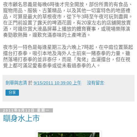
夜市顧名思義是每晚6時後才完全開放，部份所賣的有食品、
寵物用品、服裝、古董精品，以及其他一切富特色的地道禮
品，可算是最大的草根夜市，從下午3時至午夜可玩到盡興。
在正門前設置了露天的啤酒花園，有20家左右的店舖開放賣
酒，可邊欣賞大液晶屏幕上播放的體育賽事，或現場樂隊演
奏勁歌熱舞，邊歎充滿泰味的土產啤酒。
夜市另一特色是每逢星期三及六晚上7時起，在中庭位置築起
擂台打泰拳，吸引本地及海外人士前來一賭泰拳的力量。雖
然落場打泰拳的並非泰仔，而是「鬼佬」血灑擂台，但在視
覺上都可滿足愛看泰拳或從未看過泰拳的人。
劍華與志清
於
9/15/2011 10:39:00 上午
沒有留言:
分享
2011年9月12日 星期一
瞓身水上市