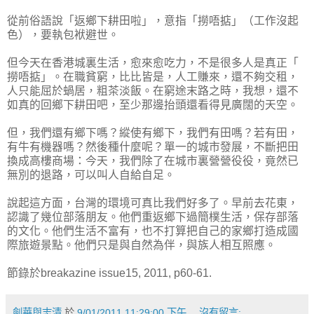
從前俗語說「返鄉下耕田啦」，意指「撈唔掂」（工作沒起
色），要執包袱避世。
但今天在香港城裏生活，愈來愈吃力，不是很多人是真正「
撈唔掂」。在職貧窮，比比皆是，人工賺來，還不夠交租，
人只能屈於蝸居，粗茶淡飯。在窮途末路之時，我想，還不
如真的回鄉下耕田吧，至少那邊抬頭還看得見廣闊的天空。
但，我們還有鄉下嗎？縱使有鄉下，我們有田嗎？若有田，
有牛有機器嗎？然後種什麼呢？單一的城市發展，不斷把田
換成高樓商場：今天，我們除了在城市裏營營役役，竟然已
無別的退路，可以叫人自給自足。
說起這方面，台灣的環境可真比我們好多了。早前去花東，
認識了幾位部落朋友。他們重返鄉下過簡樸生活，保存部落
的文化。他們生活不富有，也不打算把自己的家鄉打造成國
際旅遊景點。他們只是與自然為伴，與族人相互照應。
節錄於breakazine issue15, 2011, p60-61.
劍華與志清
於
9/01/2011 11:29:00 下午
沒有留言: