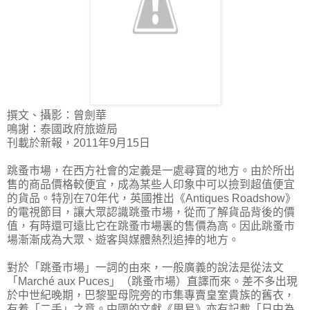
撰文、攝影：曾劍華
鳴謝：泰國政府旅遊局
刊載於新報，2011年9月15日
跳蚤市場，在西方社會的定義是一處尋寶的地方。由於所出
售的商品價格較便宜，成為某些人印象中可以撿到超值便宜
的貨品。特別在70年代，英國推出《Antiques Roadshow》
的電視節目，讓大眾認識跳蚤市場，從而了解貨品背後的價
值，有時還可遠比它在跳蚤市場裏的售價為高。因此跳蚤市
場漸漸成為大眾、遊客與媒體熱烈追捧的地方。
對於「跳蚤市場」一詞的由來，一般廣義的說法是從法文
「Marché aux Puces」（跳蚤市場）直譯而來。差不多出現
於中世紀晚期，巴黎聖母院旁的市集專賣皇室貴族的舊衣，
有着「二手」之意。中國的文獻《周易》亦有記載「日中為