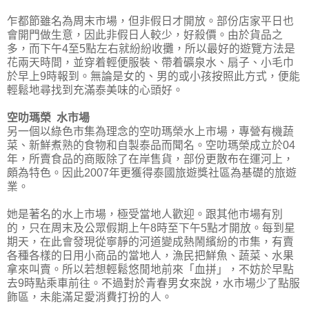
乍都節雖名為周末市場，但非假日才開放。部份店家平日也
會開門做生意，因此非假日人較少，好殺價。由於貨品之
多，而下午4至5點左右就紛紛收攤，所以最好的遊覽方法是
花兩天時間，並穿着輕便服裝、帶着礦泉水、扇子、小毛巾
於早上9時報到。無論是女的、男的或小孩按照此方式，便能
輕鬆地尋找到充滿泰美味的心頭好。
空叻瑪榮 水市場
另一個以綠色市集為理念的空叻瑪榮水上市場，專營有機蔬
菜、新鮮煮熟的食物和自製泰品而聞名。空叻瑪榮成立於04
年，所賣食品的商販除了在岸售貨，部份更散布在運河上，
頗為特色。因此2007年更獲得泰國旅遊獎社區為基礎的旅遊
業。
她是著名的水上市場，極受當地人歡迎。跟其他市場有別
的，只在周末及公眾假期上午8時至下午5點才開放。每到星
期天，在此會發現從寧靜的河道變成熱鬧繽紛的市集，有賣
各種各樣的日用小商品的當地人，漁民把鮮魚、蔬菜、水果
拿來叫賣。所以若想輕鬆悠閒地前來「血拼」，不妨於早點
去9時點乘車前往。不過對於青春男女來說，水市場少了點服
飾區，未能滿足愛消費打扮的人。