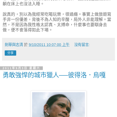
躺在床上也沒法入睡。
說真的，別以為我經常吃喝玩樂，很過癮。事實上做旅遊寫
手非一份優差，背後不為人知的辛酸，局外人非能理解。當
然，不是因為我性格太認真、太搏命，什麼事也要瞓身去
做
，便不會落得如此下場。
劍華與志清
於
9/10/2011 10:07:00 上午
沒有留言:
分享
2011年9月3日 星期六
勇敢強悍的城市獵人──彼得洛．烏嘎