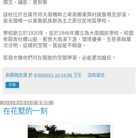
撰文、攝影：曾劍華
該校位於台東市郊大南橋畔之卑南鄉東興村達魯瑪克部落，
是全國唯一以東魯凱族群為主之原住民地區學校。
學校創立於1920年，並於1946年獨立為大南國民學校。校園
依鄰肯杜爾山脈、緊傍大南溪下游，環境優美、生態景緻層
次分明。這樣的空間，我豈能不瞓身。
若我也像他們可在開放的空間學習，必能更加瘋狂。
劍華與志清
於
9/30/2011 10:16:00 下午
沒有留言:
分享
2011年9月29日 星期四
在花墅的一刻