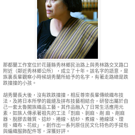
那都蘭工作室位於花蓮縣秀林鄉民治路上與秀林路交叉路口
附近（鄰近秀林鄉公所），成立了十年。該名字的語意，是
族裏長輩觀察小時候胡秀蘭所給予的名字，有著走路總是跌
跌撞撞的小孩。
胡秀蘭長大後，沒有跌跌撞撞，相反尊崇長輩傳統織布技
法，及將日本所學的裁縫及拼布技藝相結合，研發出屬於自
己一套太魯閣族織品工藝。其作品融入了日常生活應用元
素，如族人傳承著祖先的工法「割麻、剝麻、剮 麻、剮麻
器、脫膠去雜質、捻紗、捲線、紡紗、煮線、捲線球、理
經、織布、花紋」，創作出一系列原住民文化特色的手提包
與編織服飾配件等，深獲好評。