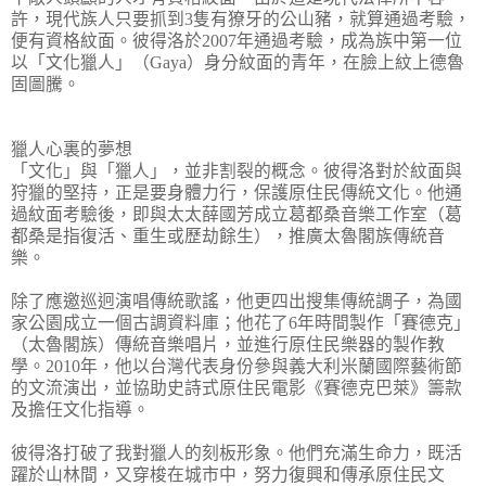
許，現代族人只要抓到3隻有獠牙的公山豬，就算通過考驗，
便有資格紋面。彼得洛於2007年通過考驗，成為族中第一位
以「文化獵人」（Gaya）身分紋面的青年，在臉上紋上德魯
固圖騰。
獵人心裏的夢想
「文化」與「獵人」，並非割裂的概念。彼得洛對於紋面與
狩獵的堅持，正是要身體力行，保護原住民傳統文化。他通
過紋面考驗後，即與太太薛國芳成立葛都桑音樂工作室（葛
都桑是指復活、重生或歷劫餘生），推廣太魯閣族傳統音
樂。
除了應邀巡迥演唱傳統歌謠，他更四出搜集傳統調子，為國
家公園成立一個古調資料庫；他花了6年時間製作「賽德克」
（太魯閣族）傳統音樂唱片，並進行原住民樂器的製作教
學。2010年，他以台灣代表身份參與義大利米蘭國際藝術節
的文流演出，並協助史詩式原住民電影《賽德克巴萊》籌款
及擔任文化指導。
彼得洛打破了我對獵人的刻板形象。他們充滿生命力，既活
躍於山林間，又穿梭在城市中，努力復興和傳承原住民文