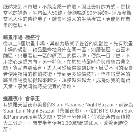
既然來到水市場，不能沒乘一條船。因此最好的方式，是找
當地的導遊，平均每人50銖，便能暢遊90分鐘的河道及參觀
當地人住的傳統房子，體會地道人的生活模式，更能解理市
集的發展。
跳蚤市場 極盛行
從以上3個跳蚤市場，其魅力造就了曼谷的能動性。先有跳蚤
市場的規劃，貨品整齊地分佈在同一區，如服裝區、古董木
雕區，只要看每一區的篷頂上的標示牌，便能一目了然，不
用擔心走錯方向。另一特色，在於集時髦時尚與傳統古典之
間，貨品包羅萬有，遊人可從原價殺到1折，感受不同的販賣
者使用獨特的推銷技術，學到更多殺價技巧。怪不得曼谷的
跳蚤市場發展得越來越快、規模越來越大，成為你我的淘寶
天堂，享受購物時撿便宜的樂趣。
暹羅夜市 會拳王
有暹羅天堂夜市美譽的Siam Paradise Night Bazaar，前身為
Suan Lum Night Bazzar（桑崙夜市），位於BTS Udom Suk
和Punnawithi車站之間，交通十分便利；佔地比舊市面積較
大三分之一，開業半年便有1,300間商舖加入，感覺更勝從
前。