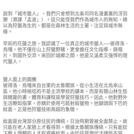
說到「城市獵人」，我們只會想到北条司同名漫畫裏的冴羽
獠（港譯「孟波」）。這只能怪我們作為城市人的無知，總
以為狩獵為生的，都是在森林生活的土著，注定與城市無
緣。
早前的花蓮之旅，我認識了一位真正的城市獵人──彼得洛．
烏嘎。他不僅在山上狩獵野豬，更會擔任文化指導、錄唱
片，到國外交流。來回於城鄉之間，他是又溫柔又強悍的現
代獵人。
獵人面上的圖騰
彼得洛．烏嘎來自台東的太魯閣族，從小生活在北烏來山
區。他小時候唸的不是主流學校的課本，而是有關山林生態
與精靈的書，體育科課程是學習狩獵技巧。因此，他對野外
生活瞭如指掌，亦精於使用弓箭射殺獵物。他額頭與下巴的
紋面，正是他狩獵技術高超的象徵。
紋面是台灣部分原住民的傳統，日治時期曾被全面禁止，故
只能在老人家臉上才看得到。根據太魯閣族傳統，只有能砍
下敵人頭顱的人才有資格紋面。由於這是現代法律所不容