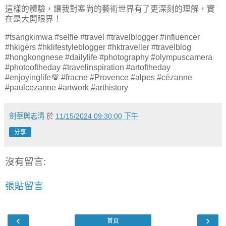
這樣的體驗，讓我對塞尚的藝術世界有了更深刻的理解，實
在是大開眼界！
#tsangkimwa #selfie #travel #travelblogger #influencer
#hkigers #hklifestyleblogger #hktraveller #travelblog
#hongkongnese #dailylife #photography #olympuscamera
#photooftheday #travelinspiration #artoftheday
#enjoyinglife💯 #fracne #Provence #alpes #cézanne
#paulcezanne #artwork #arthistory
劍華與志清
於
11/15/2024 09:30:00 下午
分享
沒有留言:
張貼留言
‹
›
首頁