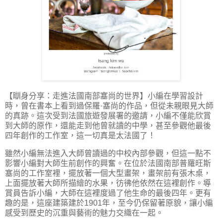
【瞓身分享：走進法國南部塞尚的世界】小編在學習設計
時，曾在書本上看到過保羅·塞尚的作品，但從未親眼見大師
的真跡。這次受到法國旅遊發展署的邀請，小編不僅能欣賞
到大師的原作，還能走到他曾就讀的中學，甚至參觀他最後
四年創作的工作室，這一切真是太法國了！
雖然小編無法進入大師曾讀過的中校內部參觀，但這一點不
影響小編對大師生前創作的興奮。在位於法國南部普羅旺斯
塞尚的工作室裡，擺放著一個大型畫架，畫架前有張木桌，
上面擺放著大師所描繪的水果，彷彿他依然在這裡創作。導
賞員告訴小編，大師在這裡度過了他生命的最後四年。更有
趣的是，這座建築建於1901年，至今仍保留著原貌，讓小編
感受到歷史的沉重與藝術的魅力交織在一起。