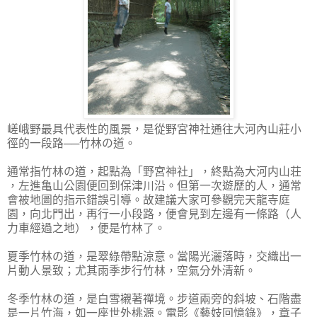
嵯峨野最具代表性的風景，是從野宮神社通往大河內山莊小
徑的一段路──竹林の道。
通常指竹林の道，起點為「野宮神社」，終點為大河内山荘
，左進亀山公園便回到保津川沿。但第一次遊歷的人，通常
會被地圖的指示錯誤引導。故建議大家可參觀完天龍寺庭
園，向北門出，再行一小段路，便會見到左邊有一條路（人
力車經過之地），便是竹林了。
夏季竹林の道，是翠綠帶點涼意。當陽光灑落時，交織出一
片動人景致；尤其雨季步行竹林，空氣分外清新。
冬季竹林の道，是白雪襯著禪境。步道兩旁的斜坡、石階盡
是一片竹海，如一座世外桃源。電影《藝妓回憶錄》，章子