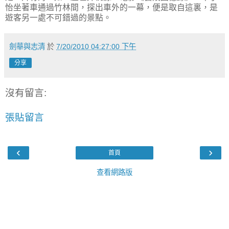
怡坐著車通過竹林間，探出車外的一幕，便是取自這裏，是
遊客另一處不可錯過的景點。
劍華與志清
於
7/20/2010 04:27:00 下午
分享
沒有留言:
張貼留言
‹
›
首頁
查看網路版