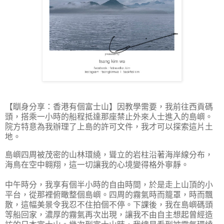
【瞓身分享：香港有個富士山】因教學需要，我前往西貢碼
頭，搭乘一小時的船程抵達那座禁止外來人士進入的島嶼。
院方特意為我辦理了上島的許可文件，我才可以探索這片土
地。
島嶼四周被茂密的山林環繞，聳立的岩柱沿著海岸線分布，
海鳥在空中翱翔，這一切讓我的心境變得格外寧靜。
中午時分，我享有個半小時的自由時間，於是走上山頂的小
平台，從那裡俯瞰整個島嶼。四周的霧氣時而籠罩，時而飄
散，這幅美景令我忍不住拍個不停。下課後，我在島嶼碼頭
等船回家，濃厚的霧氣再次出現，讓我不由自主想起曾經造