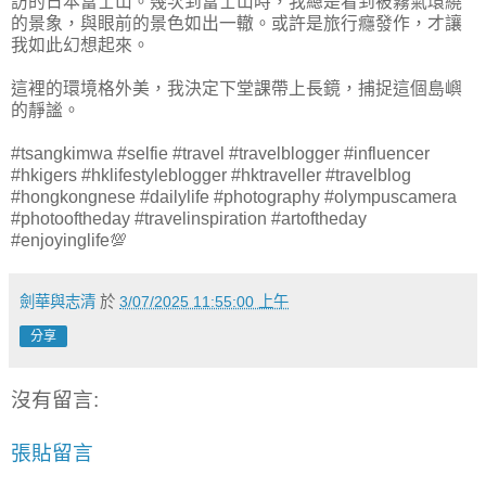
訪的日本富士山。幾次到富士山時，我總是看到被霧氣環繞
的景象，與眼前的景色如出一轍。或許是旅行癮發作，才讓
我如此幻想起來。
這裡的環境格外美，我決定下堂課帶上長鏡，捕捉這個島嶼
的靜謐。
#tsangkimwa
#selfie
#travel
#travelblogger
#influencer
#hkigers
#hklifestyleblogger
#hktraveller
#travelblog
#hongkongnese
#dailylife
#photography
#olympuscamera
#photooftheday
#travelinspiration
#artoftheday
#enjoyinglife
💯
劍華與志清
於
3/07/2025 11:55:00 上午
分享
沒有留言:
張貼留言