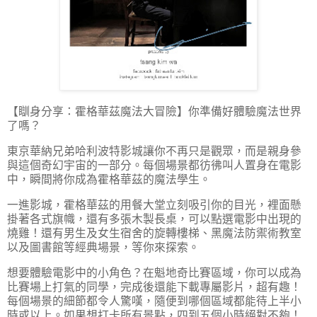
【瞓身分享：霍格華茲魔法大冒險】你準備好體驗魔法世界
了嗎？
東京華納兄弟哈利波特影城讓你不再只是觀眾，而是親身參
與這個奇幻宇宙的一部分。每個場景都彷彿叫人置身在電影
中，瞬間將你成為霍格華茲的魔法學生。
一進影城，霍格華茲的用餐大堂立刻吸引你的目光，裡面懸
掛著各式旗幟，還有多張木製長桌，可以點選電影中出現的
燒雞！還有男生及女生宿舍的旋轉樓梯、黑魔法防禦術教室
以及圖書館等經典場景，等你來探索。
想要體驗電影中的小角色？在魁地奇比賽區域，你可以成為
比賽場上打氣的同學，完成後還能下載專屬影片，超有趣！
每個場景的細節都令人驚嘆，隨便到哪個區域都能待上半小
時或以上。如果想打卡所有景點，四到五個小時絕對不夠！