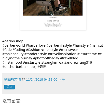
#barbershop
#
barberworld
#
barberlove
#
barberlifestyle
#hairstyle #haircut
#fade #fading #fashion #
menstyle
#menswear
#
malebeauty
#
modernstyle
#
travelinspiration
#
lesuretime
#
e
njoyingthejourney
#
photooftheday
#travelblog
#
instamood
#
instastyle
#
tsangkimwa
#andrewfung516
#
anchorbarbershop
_ #
錨撚
劍華與志清
於
11/24/2019 04:53:00 下午
分享
沒有留言: