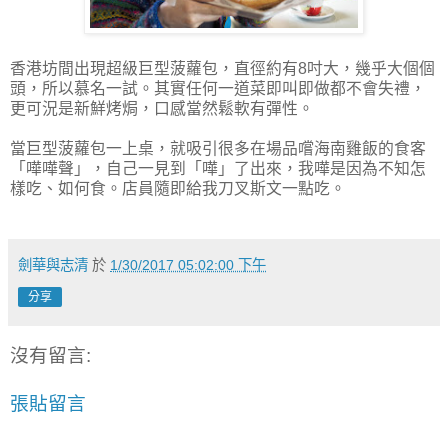
香港坊間出現超級巨型菠蘿包，直徑約有8吋大，幾乎大個個
頭，所以慕名一試。其實任何一道菜即叫即做都不會失禮，
更可況是新鮮烤焗，口感當然鬆軟有彈性。
當巨型菠蘿包一上桌，就吸引很多在場品嚐海南雞飯的食客
「嘩嘩聲」，自己一見到「嘩」了出來，我嘩是因為不知怎
樣吃、如何食。店員隨即給我刀叉斯文一點吃。
劍華與志清
於
1/30/2017 05:02:00 下午
分享
沒有留言:
張貼留言