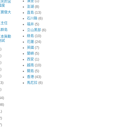
漢堡
(1)
幾米的宜
國度
澎湖
(8)
其實做大
直島
(13)
石川縣
(6)
王主任
福井
(5)
巴群島
立山黑部
(6)
綠島
(10)
草本無動
測試
花蓮
(24)
英國
(7)
3)
蘭嶼
(5)
5)
西安
(1)
6)
越南
(10)
3)
關島
(5)
4)
香港
(43)
13)
馬尼拉
(6)
5)
44)
08)
1)
2)
7)