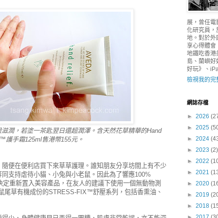
展，曾任電
化研究員，
地。對於外
享心得體會
地鐵吃香港
島、蘭嶼好
好玩》、iPad
檢視我的完
網誌存檔
►
2026
(2
►
2025
(5
霜已經很滋潤，若塗一茶匙翌日還超潤澤。
含天然花草精華的Hand
►
2024
(4
ief™護手霜125ml售港幣155元。
►
2023
(2)
►
2022
(1
，隨便在便利店買下來草草護理。誰知朋友分享坊間上有不少
►
2021
(1
同支持虐待小貓、小兔與小老鼠。因此為了響應100%
的產品，決定重新置入美容產品，在友人的建議下使用一個無動物測
►
2020
(1
鼠尾草有機成份的STRESS-FIX™舒壓系列，包括香熏油、
►
2019
(2
。
►
2018
(1
►
2017
(3