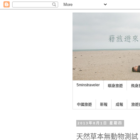
5minstraveler
瞓身旅遊
飛身
中國旅遊
新報
成報
旅遊
2013年8月1日 星期四
天然草本無動物測試