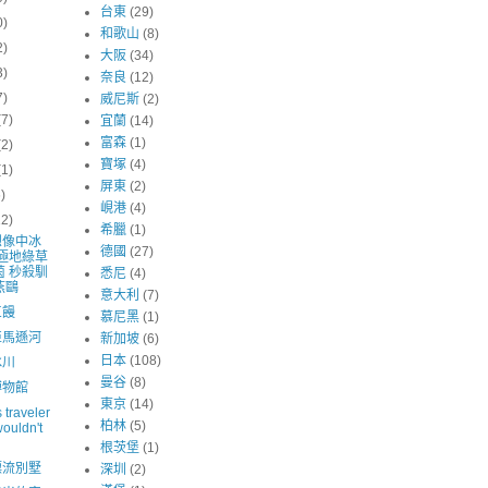
台東
(29)
0)
和歌山
(8)
2)
大阪
(34)
3)
奈良
(12)
7)
威尼斯
(2)
(7)
宜蘭
(14)
富森
(1)
(2)
寶塚
(4)
(1)
屏東
(2)
6)
峴港
(4)
12)
希臘
(1)
想像中冰
德國
(27)
 極地綠草
茵 秒殺馴
悉尼
(4)
燕鷗
意大利
(7)
巨饅
慕尼黑
(1)
亞馬遜河
新加坡
(6)
日本
(108)
冰川
曼谷
(8)
博物館
東京
(14)
 traveler
柏林
(5)
 wouldn't
根茨堡
(1)
漂流別墅
深圳
(2)