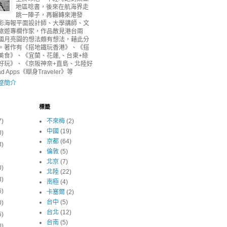
地區唸書，後來在航海界走
跳一陣子，再輾轉來港發
影海報平面設計師、大學講師、文
旅遊專欄作家，作品散見港台兩
國月亮圓的想法頗有想法，藉此分
。著作有《搭地鐵玩香港》、《搭
美食》、《宜蘭、花蓮,、台東+綠
好玩》、《京阪神奈+直島、北陸好
 Apps《瞓身Traveler》等
整簡介
標籤
7)
不來梅
(2)
中國
(19)
0)
京都
(64)
3)
倫敦
(5)
北京
(7)
0)
北陸
(22)
3)
南極
(4)
6)
卡塞爾
(2)
台中
(5)
0)
台北
(12)
5)
台南
(5)
0)