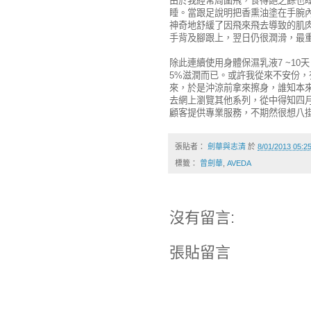
由於我經常周圍飛，食得飽之餘也
睡。當跟足說明把香熏油塗在手腕內
神奇地舒緩了因飛來飛去導致的肌
手背及腳跟上，翌日仍很潤滑，最
除此連續使用身體保濕乳液7 ~1
5%滋潤而已。或許我從來不安份
來，於是沖涼前拿來擦身，誰知本
去網上瀏覽其他系列，從中得知四月
顧客提供專業服務，不期然很想八
張貼者：
劍華與志清
於
8/01/2013 05:
標籤：
曾劍華
,
AVEDA
沒有留言:
張貼留言