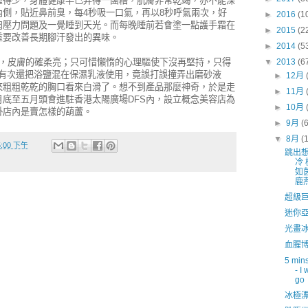
睡得少，身體健康早已弄得一團糟，肌膚非常乾竭，亦不能深
側，貼近鼻前臭，每4秒吸一口氣，再以8秒呼氣兩次，好
►
2016
(1
肉壓力問題及一覺睡到天光。而每晚睡前若會塗一點護手霜在
►
2015
(2
重要改善長期腳汗發出的異味。
►
2014
(5
0天，皮膚的確柔亮；只可惜懶惰的心理驅使下沒再堅持，只得
▼
2013
(6
，有次還把浴鹽混在保濕乳液使用，竟誤打誤撞弄出磨砂液
►
12月
來粗粗乾乾的胸口看來白滑了。想不到產品那麼神奇，於是走
►
11月
底至五月頭會進駐香港太陽廣場DFS內，設立概念美容店為
►
10月
掛店內是賣怎樣的葫蘆。
►
9月
(
▼
8月
(
25:00 下午
跳出
冷
如
鹿
超級
迷你
光畫
血腥
5 mins
- I
go
冰極