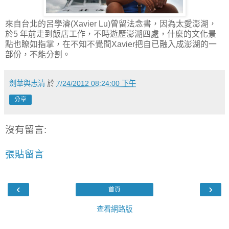
來自台北的呂學濬(Xavier Lu)曾留法念書，因為太愛澎湖，
於5 年前走到飯店工作，不時遊歷
澎湖四處，什麼的文化景
點也
瞭如指掌，在
不知不覺間
Xavier
把自已融入成澎湖的一
部份，不能分割。
劍華與志清
於
7/24/2012 08:24:00 下午
分享
沒有留言:
張貼留言
‹
›
首頁
查看網路版