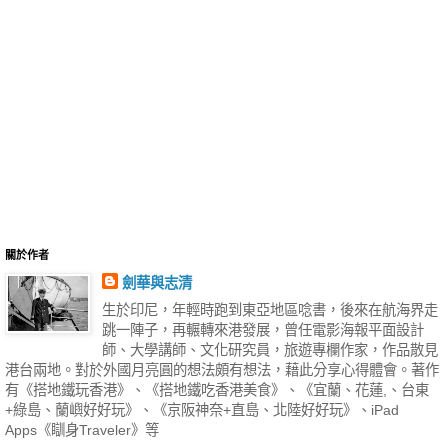
關於作者
劍華與志清
生於印尼，年輕時跑到東亞地區唸書，後來在航海界走
跳一陣子，再輾轉來港發展，曾任電影海報平面設計
師、大學講師、文化研究員，旅遊專欄作家，作品散見
港台兩地。對於外國月亮圓的想法頗有想法，藉此分享心得體會。著作
有《搭地鐵玩香港》、《搭地鐵吃香港美食》、《宜蘭、花蓮,、台東
+綠島、蘭嶼好好玩》、《京阪神奈+直島、北陸好好玩》、iPad
Apps《瞓身Traveler》等