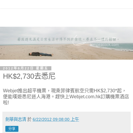
2012年6月22日 星期五
HK$2,730去悉尼
Webjet推出超平機票，現乘菲律賓航空只需HK$2,730
*起，
便能嘆遊悉尼迷人海港。趕快上Webjet.com.hk
訂購機票酒店
啦!
劍華與志清
於
6/22/2012 09:08:00 上午
分享