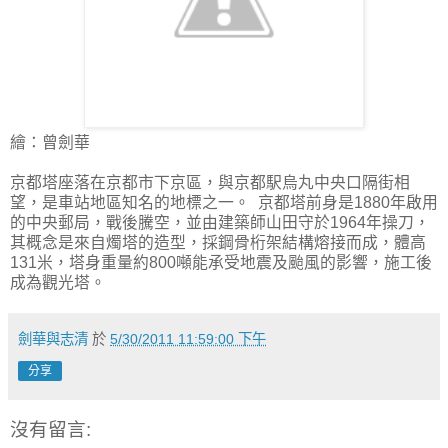
繪：曾劍華
京都塔座落在京都市下京區，與京都駅烏丸中央口隔街相
望，是車站地區知名的地標之一。 京都塔前身是1880年啟用
的中央郵局，戰後騰空，並由建築師山田守於1964年操刀，
其概念是來自燭塔的造型，採鋼骨桁架結構熔接而成，體高
131米，塔身重量約800噸能承受地震及颱風的影響，施工後
成為觀光塔。
劍華與志清
於
5/30/2011 11:59:00 下午
分享
沒有留言: