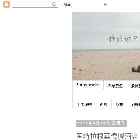
5minstraveler
瞓身旅遊
飛身
中國旅遊
新報
成報
旅遊
2010年9月19日 星期日
茵特拉根華僑城酒店