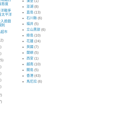
島海關的
漢堡
(1)
真態度
澎湖
(8)
平洋戰爭
直島
(13)
看太平洋
石川縣
(6)
投入遊戲
福井
(5)
規則
立山黑部
(6)
島超市
綠島
(10)
12)
花蓮
(24)
8)
英國
(7)
蘭嶼
(5)
4)
西安
(1)
15)
越南
(10)
1)
關島
(5)
3)
香港
(43)
2)
馬尼拉
(6)
1)
2)
7)