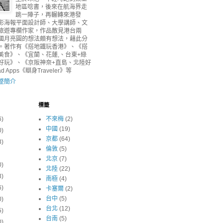
地區唸書，後來在航海界走
跳一陣子，再輾轉來港發
影海報平面設計師、大學講師、文
旅遊專欄作家，作品散見港台兩
國月亮圓的想法頗有想法，藉此分
。著作有《搭地鐵玩香港》、《搭
美食》、《宜蘭、花蓮,、台東+綠
好玩》、《京阪神奈+直島、北陸好
 Apps《瞓身Traveler》等
整簡介
標籤
6)
不來梅
(2)
中國
(19)
0)
京都
(64)
3)
倫敦
(5)
北京
(7)
0)
北陸
(22)
3)
南極
(4)
6)
卡塞爾
(2)
台中
(5)
0)
台北
(12)
5)
台南
(5)
0)