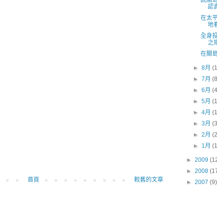
說關
認
在太
地
全身
之
在關
►
8月
(
►
7月
(
►
6月
(
►
5月
(
►
4月
(
►
3月
(
►
2月
(
►
1月
(
►
2009
(1
►
2008
(1
首頁
較舊的文章
►
2007
(9)