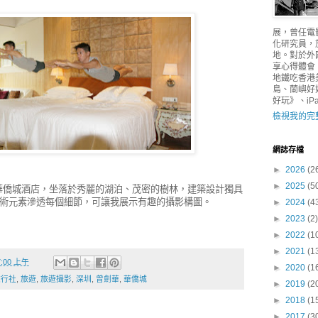
展，曾任電
化研究員，
地。對於外
享心得體會
地鐵吃香港
島、蘭嶼好
好玩》、iPad
檢視我的完
網誌存檔
►
2026
(2
►
2025
(5
華僑城酒店，坐落於秀麗的湖泊、茂密的樹林，建築設計獨具
藝術元素滲透每個細節，可讓我展示有趣的攝影構圖。
►
2024
(4
►
2023
(2)
►
2022
(1
►
2021
(1
37:00 上午
►
2020
(1
旅行社
,
旅遊
,
旅遊攝影
,
深圳
,
曾劍華
,
華僑城
►
2019
(2
►
2018
(1
►
2017
(3