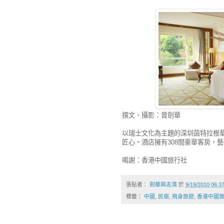
撰文、攝影：曾劍華
以瑞士文化為主題的深圳茵特拉根
匠心。酒店擁有308間豪華客房，
鳴謝：香港中國旅行社
張貼者：
劍華與志清
於
9/19/2010 06:
標籤：
中國
,
民宿
,
飛身旅遊
,
香港中國