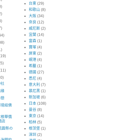
台東
(29)
0)
和歌山
(8)
2)
大阪
(34)
3)
奈良
(12)
7)
威尼斯
(2)
宜蘭
(14)
44)
富森
(1)
08)
寶塚
(4)
1)
屏東
(2)
(19)
峴港
(4)
(5)
希臘
(1)
(11)
德國
(27)
10)
悉尼
(4)
神社
意大利
(7)
結緣
慕尼黑
(1)
新加坡
(6)
の戀
日本
(108)
禪境結佛
曼谷
(8)
東京
(14)
拉根華僑
酒店
柏林
(5)
祇園祭の
根茨堡
(1)
深圳
(2)