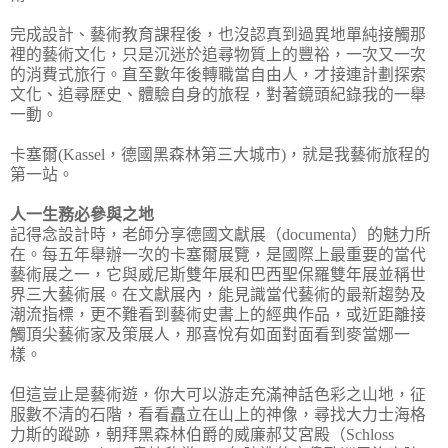
完成設計、藝術教育課程後，也沒認真到過異地單純接觸那
裡的藝術文化，只是沉迷於追尋物質上的豐裕，一次又一次
的消費式旅行。直至數年後轉職當自由人，才接連計劃探索
文化、追尋歷史、體驗自身的旅程，對著鏡頭紀錄我的一舉
一動。
卡塞爾(Kassel，德國黑森林第三大城市)，就是我藝術旅程的
第一站。
人一生務必參與之地
記得念設計時，老師分享德國文獻展（documenta）的魅力所
在。每五年舉辦一次的卡塞爾展覽，是國際上最重要的當代
藝術展之一，它與威尼斯雙年展和巴西聖保羅雙年展並稱世
界三大藝術展。在文獻展內，能見識當代藝術的最新趨勢及
潮流指標，更不難看到藝術史書上的經典作品，或近距離接
觸頂尖藝術家及策展人，那喜悅有如面對面看到麥當娜一
樣。
但這豈止是藝術遊，你大可以游走充滿神話色彩之山地，征
服數不清的石階，看看矗立在山上的神像，尋找大力士海格
力斯的蹤跡，朝拜黑森林伯爵的威廉郝艾宮殿（Schloss