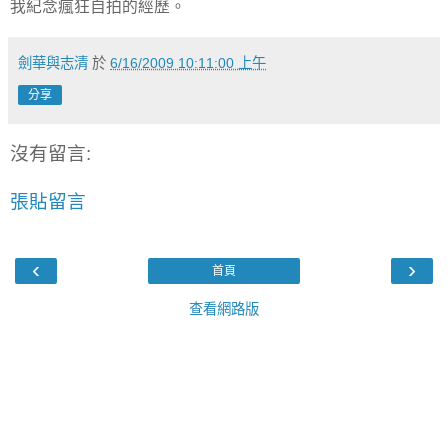
我紀念瘋狂自拍的經歷。
劍華與志清
於
6/16/2009 10:11:00 上午
分享
沒有留言:
張貼留言
‹
›
首頁
查看網路版