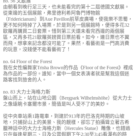
no. 56 文獻展
由朝看到晚行足三天，也未能看完的第十二屆德國文獻展。
從東邊的五個展館，弗里德利希阿魯門博物館
（Fridericianum）到Aue Pavillon前草皮廣場，使我樂不思蜀，
更不知何時掉了入場票，於是到另一個展館時，便得多花32
歐羅再購買二日套票。惜到第三天還未看完西邊的兩個展
區，又再多花21歐羅英鎊買日票前看。如今，連日票也不翼
而飛，想拿來記念都沒可能了。果然，看藝術是一門高消費
的玩意，沒錢便不能看藝術了！
no. 64 Floor of the Forest
我在女性編舞家Trisha Brown的作品《Floor of the Forest》裡成
為作品的一部份。誰知，當中一個女表演者就是幫我這個迷
路客找到旅舍的人。
no. 83 大力士海格力斯
盤山而上，站在山地公園（Bergpark Wilhelmshöhe）從大力士
之像遠眺卡塞爾市景，簡值是叫人受不了的美妙。
從中央車站乘1路電車，到建於913年的巴洛克時期的山坡
地，只捕捉山上的美景、我的靚樣，卻忘了拍攝聳立著古希
臘神話中的大力士海格力斯（Hercules Statue）雕像，也錯過
只在每逢星期三、日及公眾假期下午2:30至3:45看瀑布的時