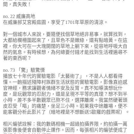
間，真失敗！
no. 22 威廉高地
在威廉郝艾宮殿庭園，享受了1701年草原的清涼。
對一個城市人來說，要隨便找個草地絕非易事，就算找到，
大都給欄柵圍起來了，且草色不是嫩綠，還有點暗黃。在這
裡，你大可在一大塊開闊的草地上躺下來，從容地呼吸大自
然的氣息。有時候想，為何總要付錢才能找到生活裡遍尋不
著的東西呢？
no. 73 「驚」驗驚慄
播放七十年代的實驗電影「太藝術了」，不是人人都看得
懂。一齣描述殘障村族群生活狀態的實驗電影，影像直迫感
官神經，務求讓觀者情緒不安及反胃。真不知導演想玩什
麼，是玩觀眾的忍耐力，還是呈現不平等的真理？想不到半
小時，差不多半數觀眾已熬不住，選擇離席。我當然硬著頭
皮忍受「嘔」的痛楚，坐足三小時。若果我中途離場，便不
能客觀分析此影片了（暗地裡是不想斷送5歐羅的戲票呢）。
相片編號詮解：我的數碼相機一超過拍攝界限，約拍攝一萬
張影像後便會自動停止運作。因而，每張相片的編號便成了