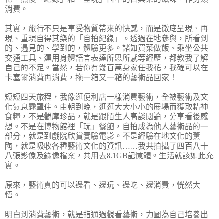
消費。
其實，旅行不只是享受物質帶來的快感，而是徹底呈現、再
現、重現自得其樂的「自拍紀錄」。透過在地參與，所看到
的、遇見的、學到的，體驗更多。諸如買菜做飯、乘坐公共
交通工具、運用身體語言表達所思所感等經歷，都教我了解
自己的不足。當然，若你有幾百萬身家任我花，我確可以在
卡塞爾消費再消費，拖一箱又一箱的藝術品回家！
短短四天旅程，我像逛便利店一樣消費藝術，全被藝術及文
化氣息霧罩住。由朝到晚，逛逛大大小小的展場而獲取精神
食糧，不是觀摩珍品，就是跟陌生人高談闊論，分享看後感
想。不是在博物館裡「玩」餐飽，自拍成為他人藝術品的一
部分，就是到戲院欣賞實驗電影。不是經驗在地文化的薰
陶，就是吸收各種藝術文化的資訊……我共拍攝了四百八十
八張影像及錄像檔案，共用去8.1GB記憶體。生活就該如此充
實。
原來，藝術真的可以邊看、邊玩、邊吃、邊消費，恍然大
悟。
明白到消費藝術，就是指通過觀看藝術，力圖為自己培養出