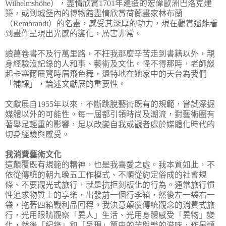
Wilhelmshöhe），盡情欣賞1701年建造的宏偉歐洲巴洛克建
築，或到城堡內的博物館盡情欣賞荷蘭畫家林布蘭
（Rembrandt）的名畫，感受其深厚的功力，現在觀賞還能看
到畫作呈現出光感的變化，厲害非常。
讀萬卷書不及行萬里路，不枉我那麼辛苦走到書籍以外，親
身經驗沒記錄的人和事、藝術及文化。怪不得那時，老師談
起卡塞爾展覽時眉飛色舞，還特地在她家中的天台為我們
「補課」，論述文獻展的重要性。
文獻展自1955年以來，不斷跳脫藝術既有的規範，嘗試深掘
媒體以外的可能性。每一屆都引領時尚及潮流，對藝術圈有
著舉足輕重的影響，足以改變自我或觀者處於媒體化時代的
切身經驗與感受。
我消費藝術文化
這顛覆既有規範的精神，也是我喜愛之處。我本質如此，不
依從傳統的朝九晚五工作模式、不順從約定俗成的社會規
條、不要觀光式旅行，就是抗拒刻板化的行為。通常旅行慣
性追求物質上的享樂，出發前一個行李箱，然後左一袋右一
袋，拖著四箱戰利品回程。我決意顛覆傳統觀念的消費式旅
行，光用眼睛觀察「異人」生活、光用身體感受「異物」變
化，然後「紀錄」和「呈現」箇中的苦與樂的滋味，作另類