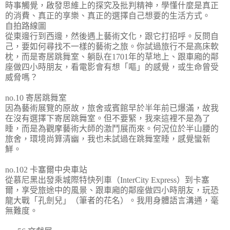
時事觸覺，啟發思維上的探究及批判精神，學懂什麼是真正
的消費、真正的享樂、真正的選擇自己想要的生活方式。
自拍路線圖
從東邊行到西邊，然後遇上藝術文化，跟它打招呼。反問自
己，要如何尋找不一樣的藝術之旅。你試過旅行不是高床軟
枕，而是寄居跳舞室、躺臥在1701年的草地上、跟車廂的鄰
座做四小時朋友，看電影會有想「嘔」的感覺，或生命曾受
威脅嗎？
no.10 寄居跳舞室
因為藝術展覽的原故，旅舍或賓館早於半年前已爆滿，故我
在沒有選擇下寄居跳舞室。但不要緊，我來這裡不是為了
睡，而是為觀摩藝術大師的激鬥展而來。何況位於半山腰的
旅舍，環境尚算清幽，我也未試過在跳舞室睡，感覺蠻新
鮮。
no.102 卡塞爾中央車站
從慕尼黑出發乘城際特快列車（InterCity Express）到卡塞
爾，享受旅途中的風景、跟車廂的鄰座做四小時朋友，玩恐
龍大戰「孔劍兒」（筆者的花名）。我用身體語言溝通，毫
無難度。